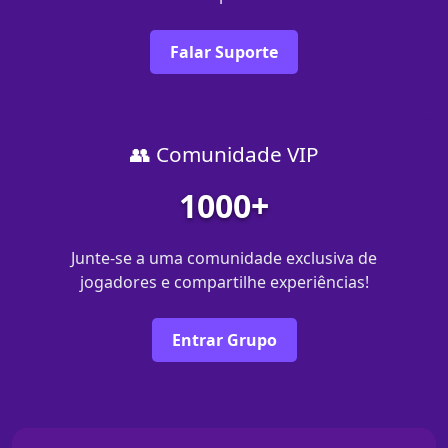
Falar Suporte
👥 Comunidade VIP
1000+
Junte-se a uma comunidade exclusiva de
jogadores e compartilhe experiências!
Entrar Grupo