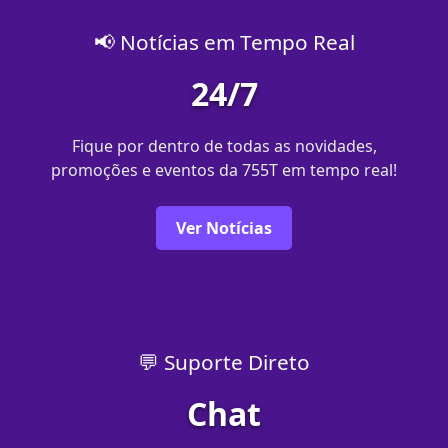
📢 Notícias em Tempo Real
24/7
Fique por dentro de todas as novidades,
promoções e eventos da 755T em tempo real!
Ver Notícias
💬 Suporte Direto
Chat