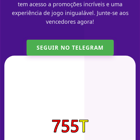
tem acesso a promoções incríveis e uma
experiência de jogo inigualável. Junte-se aos
vencedores agora!
SEGUIR NO TELEGRAM