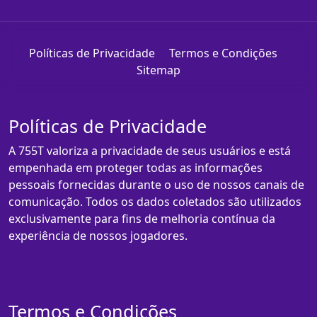
Políticas de Privacidade
Termos e Condições
Sitemap
Políticas de Privacidade
A 755T valoriza a privacidade de seus usuários e está
empenhada em proteger todas as informações
pessoais fornecidas durante o uso de nossos canais de
comunicação. Todos os dados coletados são utilizados
exclusivamente para fins de melhoria contínua da
experiência de nossos jogadores.
Termos e Condições