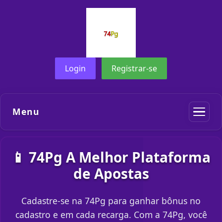
Login
Registrar-se
Menu
📱 74Pg A Melhor Plataforma
de Apostas
Cadastre-se na 74Pg para ganhar bônus no
cadastro e em cada recarga. Com a 74Pg, você