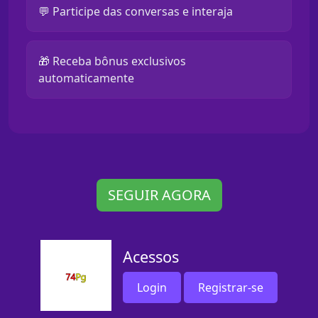
💬 Participe das conversas e interaja
🎁 Receba bônus exclusivos
automaticamente
SEGUIR AGORA
Acessos
Login
Registrar-se