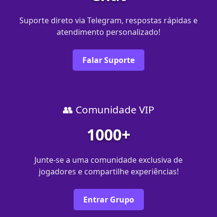
Suporte direto via Telegram, respostas rápidas e
atendimento personalizado!
Falar Suporte
👥 Comunidade VIP
1000+
Junte-se a uma comunidade exclusiva de
jogadores e compartilhe experiências!
Entrar Grupo