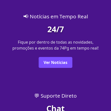
📢 Notícias em Tempo Real
24/7
Fique por dentro de todas as novidades,
promoções e eventos da 74Pg em tempo real!
Ver Notícias
💬 Suporte Direto
Chat