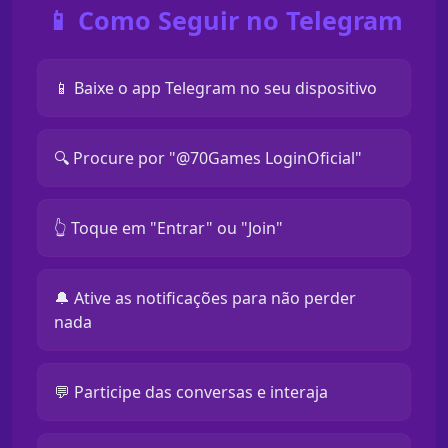
📱 Como Seguir no Telegram
📱 Baixe o app Telegram no seu dispositivo
🔍 Procure por "@70Games LoginOficial"
👆 Toque em "Entrar" ou "Join"
🔔 Ative as notificações para não perder
nada
💬 Participe das conversas e interaja