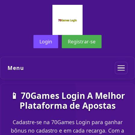
Login
Registrar-se
Menu
📱 70Games Login A Melhor
Plataforma de Apostas
Cadastre-se na 70Games Login para ganhar
bônus no cadastro e em cada recarga. Com a