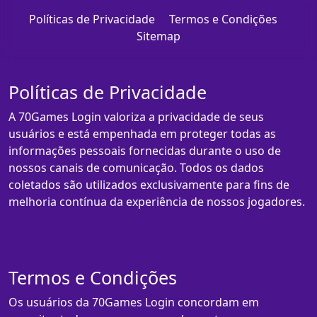
Políticas de Privacidade
Termos e Condições
Sitemap
Políticas de Privacidade
A 70Games Login valoriza a privacidade de seus
usuários e está empenhada em proteger todas as
informações pessoais fornecidas durante o uso de
nossos canais de comunicação. Todos os dados
coletados são utilizados exclusivamente para fins de
melhoria contínua da experiência de nossos jogadores.
Termos e Condições
Os usuários da 70Games Login concordam em