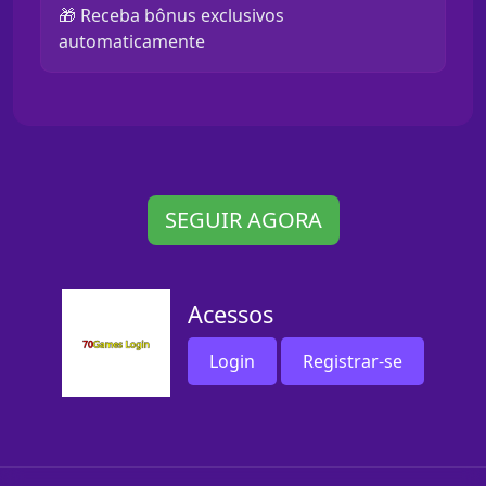
🎁 Receba bônus exclusivos
automaticamente
SEGUIR AGORA
Acessos
Login
Registrar-se