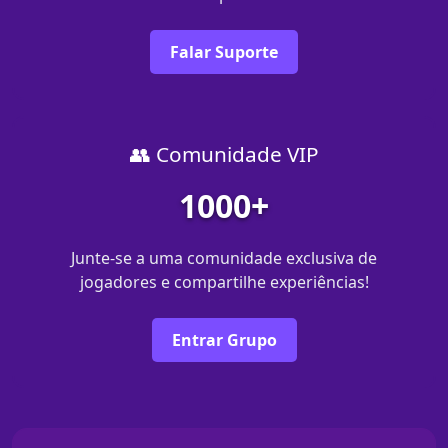
Falar Suporte
👥 Comunidade VIP
1000+
Junte-se a uma comunidade exclusiva de
jogadores e compartilhe experiências!
Entrar Grupo