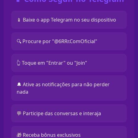
📱 Baixe o app Telegram no seu dispositivo
🔍 Procure por "@6RRr.ComOficial"
👆 Toque em "Entrar" ou "Join"
🔔 Ative as notificações para não perder
nada
💬 Participe das conversas e interaja
🎁 Receba bônus exclusivos