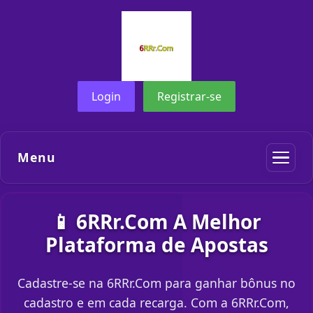
Login
Registrar-se
Menu
📱 6RRr.Com A Melhor
Plataforma de Apostas
Cadastre-se na 6RRr.Com para ganhar bônus no
cadastro e em cada recarga. Com a 6RRr.Com,