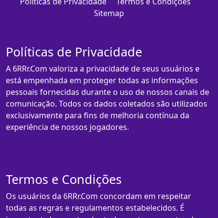
Políticas de Privacidade
Termos e Condições
Sitemap
Políticas de Privacidade
A 6RRr.Com valoriza a privacidade de seus usuários e
está empenhada em proteger todas as informações
pessoais fornecidas durante o uso de nossos canais de
comunicação. Todos os dados coletados são utilizados
exclusivamente para fins de melhoria contínua da
experiência de nossos jogadores.
Termos e Condições
Os usuários da 6RRr.Com concordam em respeitar
todas as regras e regulamentos estabelecidos. É