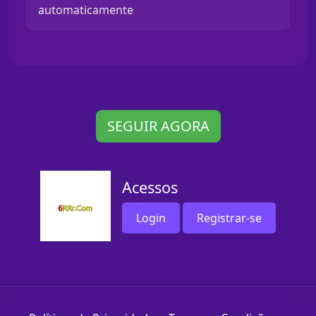
automaticamente
SEGUIR AGORA
Acessos
Login
Registrar-se