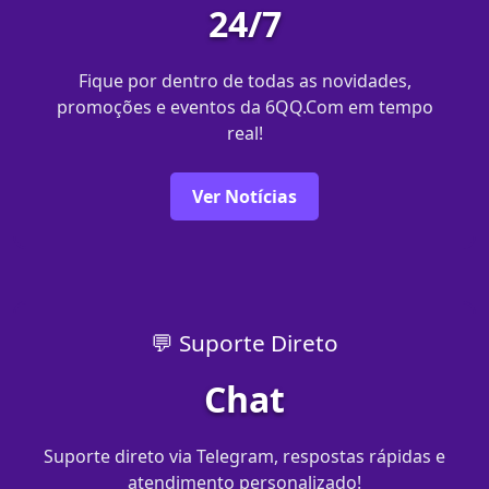
24/7
Fique por dentro de todas as novidades,
promoções e eventos da 6QQ.Com em tempo
real!
Ver Notícias
💬 Suporte Direto
Chat
Suporte direto via Telegram, respostas rápidas e
atendimento personalizado!