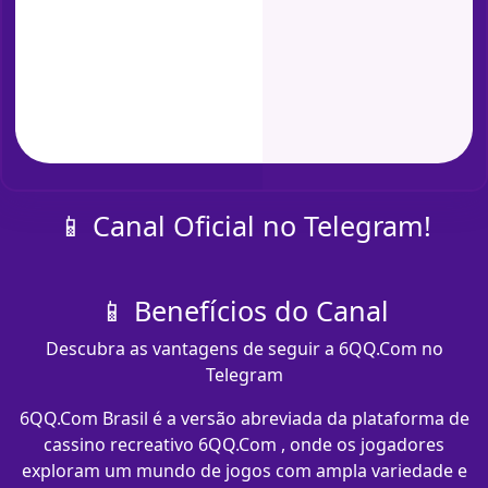
📱 Canal Oficial no Telegram!
📱 Benefícios do Canal
Descubra as vantagens de seguir a 6QQ.Com no
Telegram
6QQ.Com Brasil é a versão abreviada da plataforma de
cassino recreativo 6QQ.Com , onde os jogadores
exploram um mundo de jogos com ampla variedade e