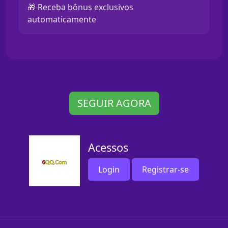
🎁 Receba bônus exclusivos
automaticamente
SEGUIR AGORA
Acessos
Login
Registrar-se