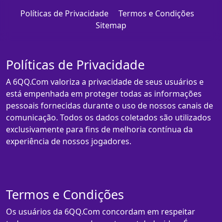
Políticas de Privacidade
Termos e Condições
Sitemap
Políticas de Privacidade
A 6QQ.Com valoriza a privacidade de seus usuários e
está empenhada em proteger todas as informações
pessoais fornecidas durante o uso de nossos canais de
comunicação. Todos os dados coletados são utilizados
exclusivamente para fins de melhoria contínua da
experiência de nossos jogadores.
Termos e Condições
Os usuários da 6QQ.Com concordam em respeitar