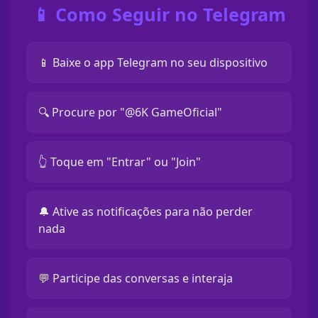
📱 Como Seguir no Telegram
📱 Baixe o app Telegram no seu dispositivo
🔍 Procure por "@6K GameOficial"
👆 Toque em "Entrar" ou "Join"
🔔 Ative as notificações para não perder
nada
💬 Participe das conversas e interaja