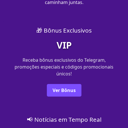
caminham juntas.
🎁 Bônus Exclusivos
VIP
Receba bônus exclusivos do Telegram,
promoções especiais e códigos promocionais
únicos!
Ver Bônus
📢 Notícias em Tempo Real