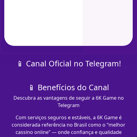
📱 Canal Oficial no Telegram!
📱 Benefícios do Canal
Descubra as vantagens de seguir a 6K Game no
Telegram
Com serviços seguros e estáveis, a 6K Game é
considerada referência no Brasil como o “melhor
cassino online” — onde confiança e qualidade