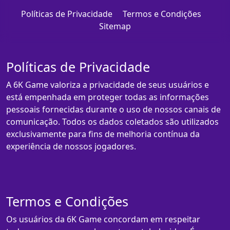
Políticas de Privacidade
Termos e Condições
Sitemap
Políticas de Privacidade
A 6K Game valoriza a privacidade de seus usuários e
está empenhada em proteger todas as informações
pessoais fornecidas durante o uso de nossos canais de
comunicação. Todos os dados coletados são utilizados
exclusivamente para fins de melhoria contínua da
experiência de nossos jogadores.
Termos e Condições
Os usuários da 6K Game concordam em respeitar