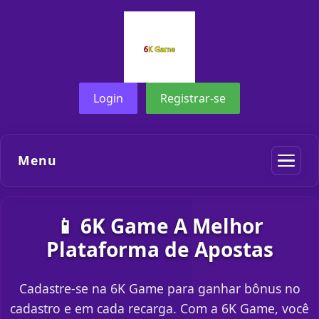
Login
Registrar-se
Menu
📱 6K Game A Melhor
Plataforma de Apostas
Cadastre-se na 6K Game para ganhar bônus no
cadastro e em cada recarga. Com a 6K Game, você