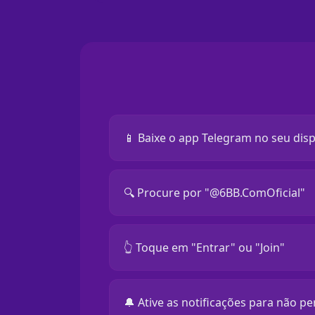
📱 Baixe o app Telegram no seu disp
🔍 Procure por "@6BB.ComOficial"
👆 Toque em "Entrar" ou "Join"
🔔 Ative as notificações para não p