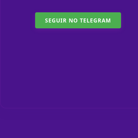
SEGUIR NO TELEGRAM