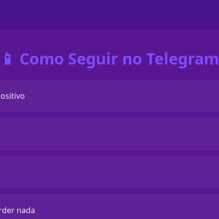
📱 Como Seguir no Telegram
ositivo
erder nada