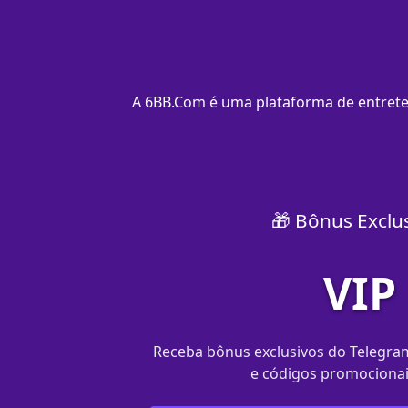
A 6BB.Com é uma plataforma de entreten
🎁 Bônus Exclu
VIP
Receba bônus exclusivos do Telegra
e códigos promocionai