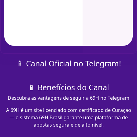
📱 Canal Oficial no Telegram!
📱 Benefícios do Canal
Descubra as vantagens de seguir a 69H no Telegram
A 69H é um site licenciado com certificado de Curaçao
— o sistema 69H Brasil garante uma plataforma de
apostas segura e de alto nível.