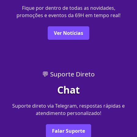
Fique por dentro de todas as novidades,
promoções e eventos da 69H em tempo real!
Ver Notícias
💬 Suporte Direto
Chat
Suporte direto via Telegram, respostas rápidas e
atendimento personalizado!
Falar Suporte