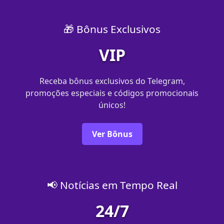
🎁 Bônus Exclusivos
VIP
Receba bônus exclusivos do Telegram,
promoções especiais e códigos promocionais
únicos!
Ver Bônus
📢 Notícias em Tempo Real
24/7