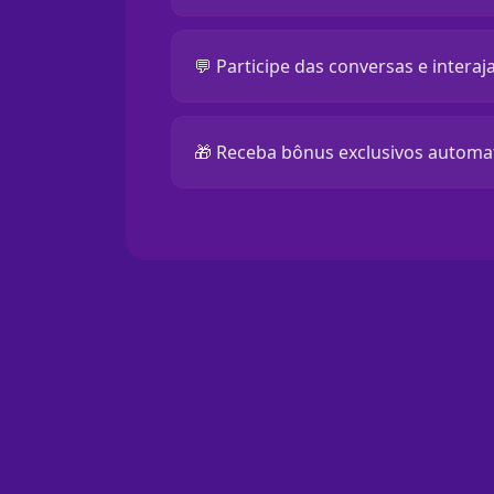
💬 Participe das conversas e interaj
🎁 Receba bônus exclusivos autom