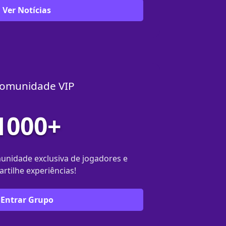
Ver Notícias
Comunidade VIP
1000+
unidade exclusiva de jogadores e
rtilhe experiências!
Entrar Grupo