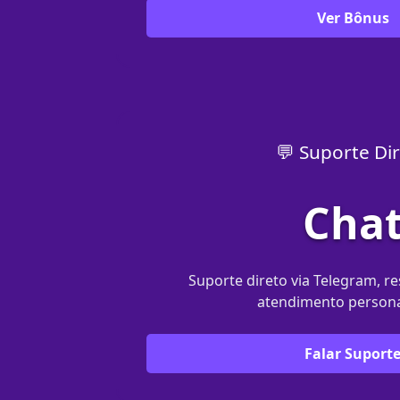
Ver Bônus
💬 Suporte Di
Cha
Suporte direto via Telegram, r
atendimento persona
Falar Suport