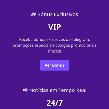
🎁 Bônus Exclusivos
VIP
Receba bônus exclusivos do Telegram,
promoções especiais e códigos promocionais
únicos!
Ver Bônus
📢 Notícias em Tempo Real
24/7