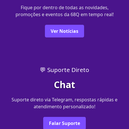
Fique por dentro de todas as novidades,
promoções e eventos da 68Q em tempo real!
Ver Notícias
💬 Suporte Direto
Chat
Suporte direto via Telegram, respostas rápidas e
atendimento personalizado!
Falar Suporte