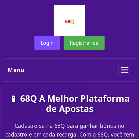
Login
Registrar-se
Menu
📱 68Q A Melhor Plataforma
de Apostas
Cadastre-se na 68Q para ganhar bônus no
cadastro e em cada recarga. Com a 68Q, você tem