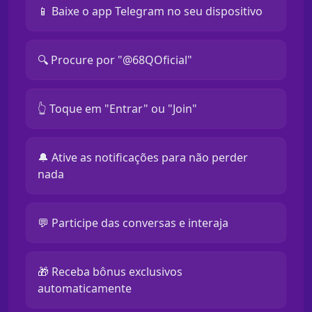
📱 Baixe o app Telegram no seu dispositivo
🔍 Procure por "@68QOficial"
👆 Toque em "Entrar" ou "Join"
🔔 Ative as notificações para não perder
nada
💬 Participe das conversas e interaja
🎁 Receba bônus exclusivos
automaticamente