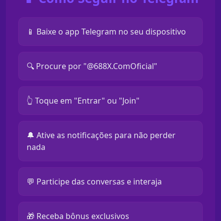
📱 Baixe o app Telegram no seu dispositivo
🔍 Procure por "@688X.ComOficial"
👆 Toque em "Entrar" ou "Join"
🔔 Ative as notificações para não perder
nada
💬 Participe das conversas e interaja
🎁 Receba bônus exclusivos