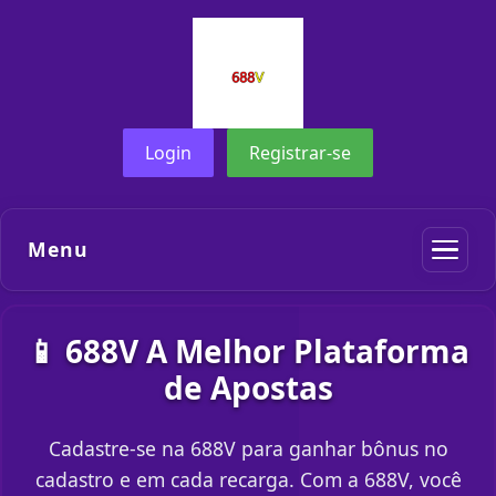
Login
Registrar-se
Menu
📱 688V A Melhor Plataforma
de Apostas
Cadastre-se na 688V para ganhar bônus no
cadastro e em cada recarga. Com a 688V, você