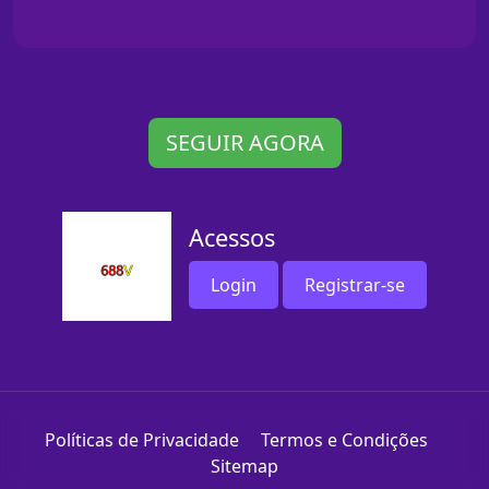
SEGUIR AGORA
Acessos
Login
Registrar-se
Políticas de Privacidade
Termos e Condições
Sitemap