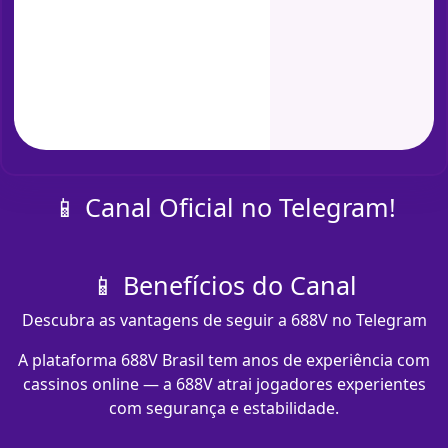
📱 Canal Oficial no Telegram!
📱 Benefícios do Canal
Descubra as vantagens de seguir a 688V no Telegram
A plataforma 688V Brasil tem anos de experiência com
cassinos online — a 688V atrai jogadores experientes
com segurança e estabilidade.