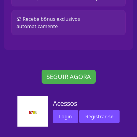
🎁 Receba bônus exclusivos
automaticamente
SEGUIR AGORA
Acessos
Login
Registrar-se