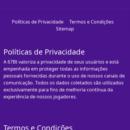
Políticas de Privacidade
Termos e Condições
Sitemap
Políticas de Privacidade
A 67Bt valoriza a privacidade de seus usuários e está
empenhada em proteger todas as informações
pessoais fornecidas durante o uso de nossos canais de
comunicação. Todos os dados coletados são utilizados
exclusivamente para fins de melhoria contínua da
experiência de nossos jogadores.
Termos e Condições