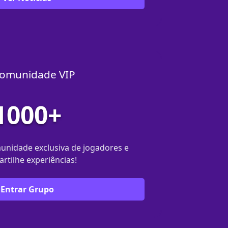
Comunidade VIP
1000+
unidade exclusiva de jogadores e
rtilhe experiências!
Entrar Grupo