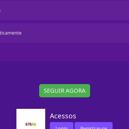
a
aticamente
SEGUIR AGORA
Acessos
Login
Registrar-se