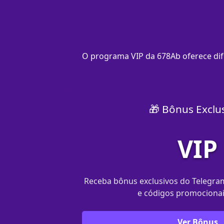
O programa VIP da 678Ab oferece dife
🎁 Bônus Exclu
VIP
Receba bônus exclusivos do Telegra
e códigos promocionai
Ver Bônus