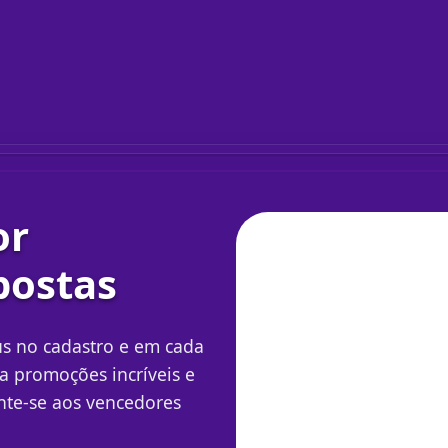
or
postas
s no cadastro e em cada
a promoções incríveis e
unte-se aos vencedores