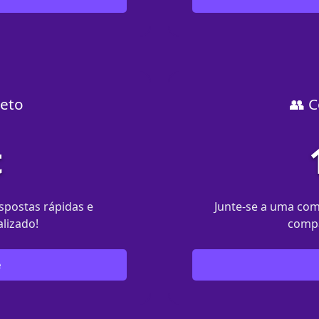
reto
👥 
t
espostas rápidas e
Junte-se a uma com
lizado!
compa
e