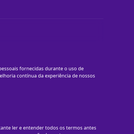
pessoais fornecidas durante o uso de
elhoria contínua da experiência de nossos
ante ler e entender todos os termos antes