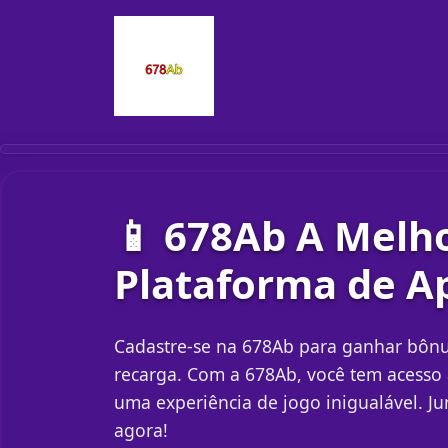
📱 678Ab A Melh
Plataforma de A
Cadastre-se na 678Ab para ganhar bônu
recarga. Com a 678Ab, você tem acesso 
uma experiência de jogo inigualável. J
agora!