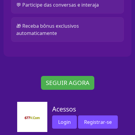
💬 Participe das conversas e interaja
🎁 Receba bônus exclusivos
automaticamente
SEGUIR AGORA
Acessos
Login
Registrar-se