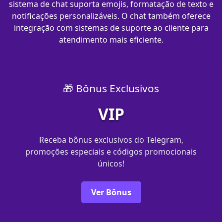
sistema de chat suporta emojis, formatação de texto e
notificações personalizáveis. O chat também oferece
integração com sistemas de suporte ao cliente para
atendimento mais eficiente.
🎁 Bônus Exclusivos
VIP
Receba bônus exclusivos do Telegram,
promoções especiais e códigos promocionais
únicos!
Ver Bônus