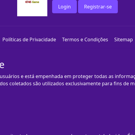
Login
Registrar-se
Políticas de Privacidade
Termos e Condições
Sitemap
de
s usuários e está empenhada em proteger todas as informaç
os coletados são utilizados exclusivamente para fins de m