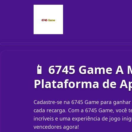
📱 6745 Game A 
Plataforma de A
Cadastre-se na 6745 Game para ganhar
cada recarga. Com a 6745 Game, você 
incríveis e uma experiência de jogo inig
vencedores agora!