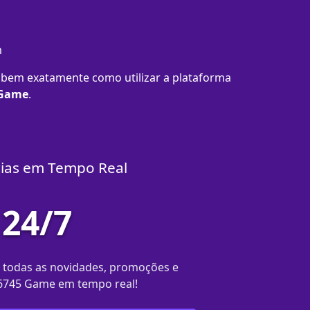
m
abem exatamente como utilizar a plataforma
 Game
.
cias em Tempo Real
24/7
e todas as novidades, promoções e
6745 Game em tempo real!