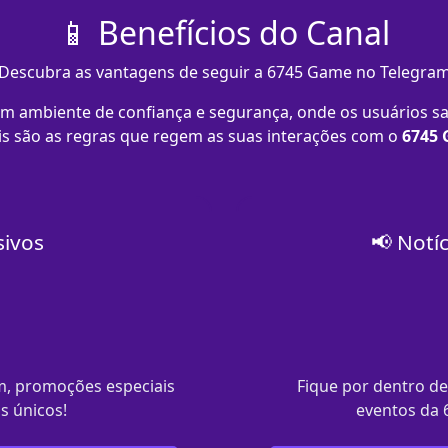
📱 Benefícios do Canal
Descubra as vantagens de seguir a 6745 Game no Telegra
um ambiente de confiança e segurança, onde os usuários s
is são as regras que regem as suas interações com o
6745
sivos
📢 Notí
m, promoções especiais
Fique por dentro d
s únicos!
eventos da 