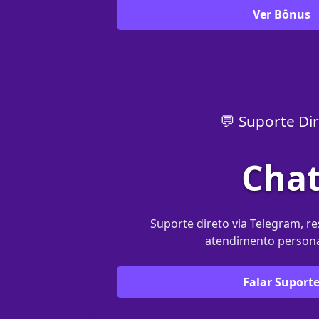
Ver Bônus
💬 Suporte Di
Cha
Suporte direto via Telegram, r
atendimento persona
Falar Suport