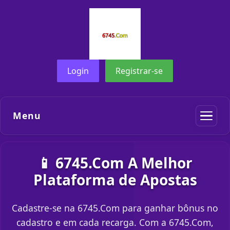
Login
Registrar-se
Menu
📱 6745.Com A Melhor
Plataforma de Apostas
Cadastre-se na 6745.Com para ganhar bônus no
cadastro e em cada recarga. Com a 6745.Com,