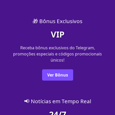
🎁 Bônus Exclusivos
VIP
Receba bônus exclusivos do Telegram,
promoções especiais e códigos promocionais
únicos!
Ver Bônus
📢 Notícias em Tempo Real
24/7