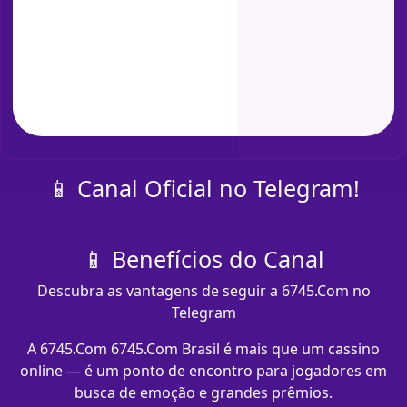
📱 Canal Oficial no Telegram!
📱 Benefícios do Canal
Descubra as vantagens de seguir a 6745.Com no
Telegram
A 6745.Com 6745.Com Brasil é mais que um cassino
online — é um ponto de encontro para jogadores em
busca de emoção e grandes prêmios.