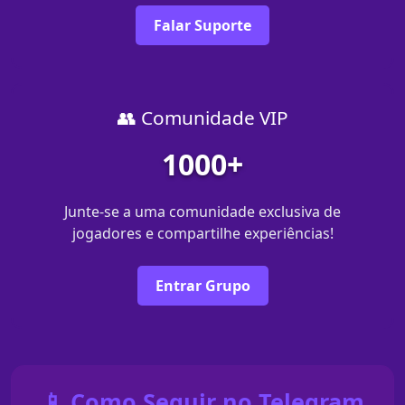
Falar Suporte
👥 Comunidade VIP
1000+
Junte-se a uma comunidade exclusiva de
jogadores e compartilhe experiências!
Entrar Grupo
📱 Como Seguir no Telegram