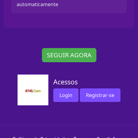
automaticamente
SEGUIR AGORA
Acessos
Login
Registrar-se