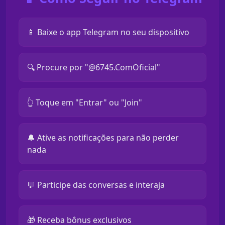
📱 Baixe o app Telegram no seu dispositivo
🔍 Procure por "@6745.ComOficial"
👆 Toque em "Entrar" ou "Join"
🔔 Ative as notificações para não perder
nada
💬 Participe das conversas e interaja
🎁 Receba bônus exclusivos