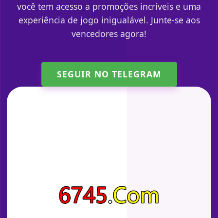
você tem acesso a promoções incríveis e uma
experiência de jogo inigualável. Junte-se aos
vencedores agora!
SEGUIR NO TELEGRAM