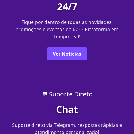
24/7
Fique por dentro de todas as novidades,
promoções e eventos da 6733 Plataforma em
tempo real!
Ver Notícias
💬 Suporte Direto
Chat
Suporte direto via Telegram, respostas rápidas e
atendimento personalizado!