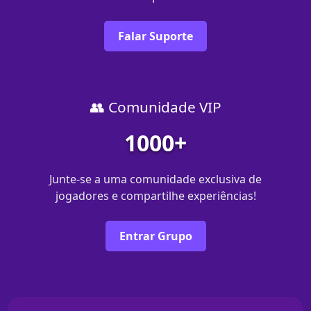
Falar Suporte
👥 Comunidade VIP
1000+
Junte-se a uma comunidade exclusiva de
jogadores e compartilhe experiências!
Entrar Grupo