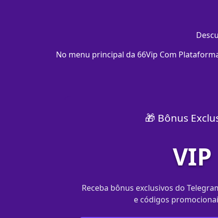
Descu
No menu principal da 66Vip Com Plataforma,
🎁 Bônus Exclu
VIP
Receba bônus exclusivos do Telegra
e códigos promocionai