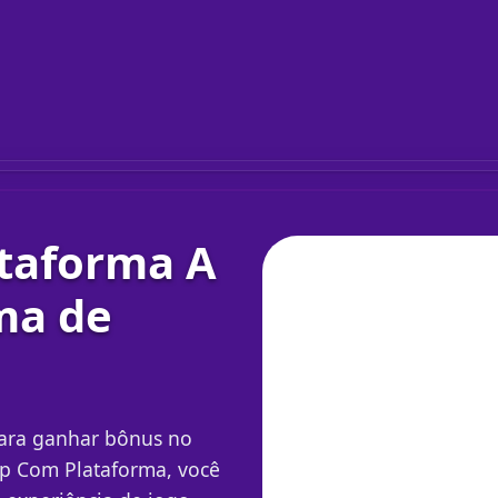
ataforma A
ma de
para ganhar bônus no
ip Com Plataforma, você