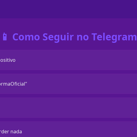
📱 Como Seguir no Telegram
ositivo
ormaOficial"
erder nada