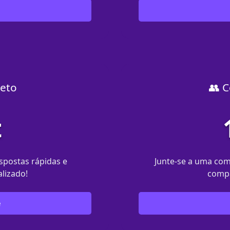
reto
👥 
t
espostas rápidas e
Junte-se a uma com
lizado!
compa
e