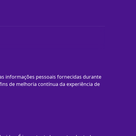
as informações pessoais fornecidas durante
fins de melhoria contínua da experiência de