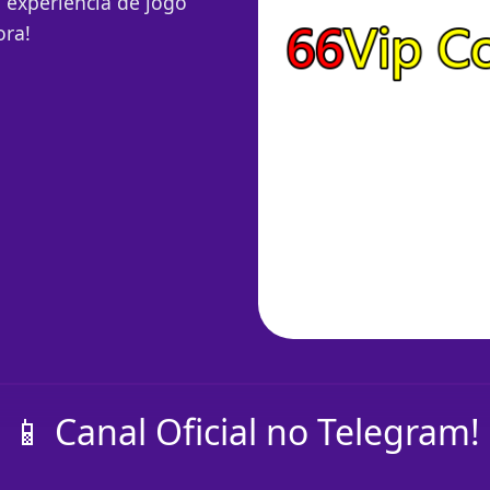
 experiência de jogo
ora!
📱 Canal Oficial no Telegram!