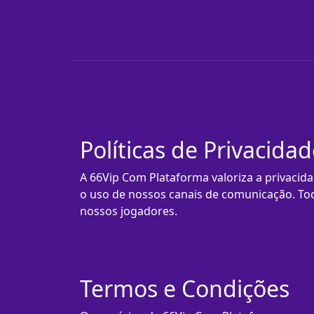
Políticas de Privacida
A 66Vip Com Plataforma valoriza a privaci
o uso de nossos canais de comunicação. Tod
nossos jogadores.
Termos e Condições