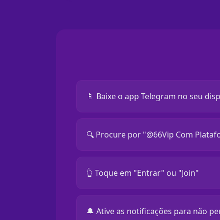
📱 Baixe o app Telegram no seu disp
🔍 Procure por "@66Vip Com Plataf
👆 Toque em "Entrar" ou "Join"
🔔 Ative as notificações para não p