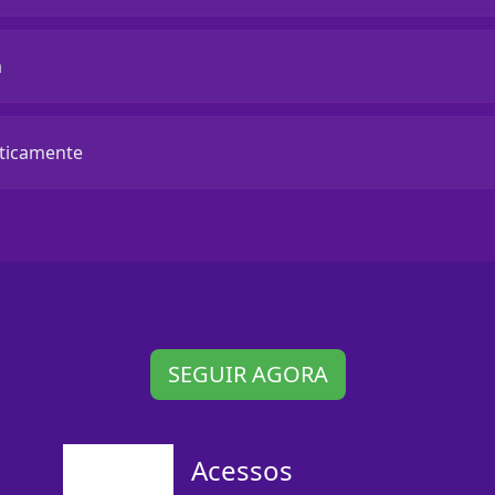
a
aticamente
SEGUIR AGORA
Acessos