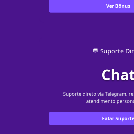
Ver Bônus
💬 Suporte Di
Cha
Suporte direto via Telegram, r
atendimento persona
Falar Suport