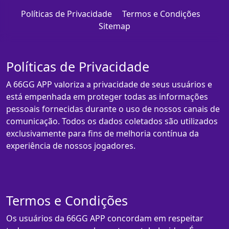
Políticas de Privacidade
Termos e Condições
Sitemap
Políticas de Privacidade
A 66GG APP valoriza a privacidade de seus usuários e
está empenhada em proteger todas as informações
pessoais fornecidas durante o uso de nossos canais de
comunicação. Todos os dados coletados são utilizados
exclusivamente para fins de melhoria contínua da
experiência de nossos jogadores.
Termos e Condições
Os usuários da 66GG APP concordam em respeitar