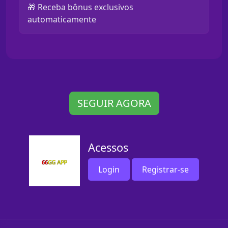
🎁 Receba bônus exclusivos
automaticamente
SEGUIR AGORA
Acessos
Login
Registrar-se