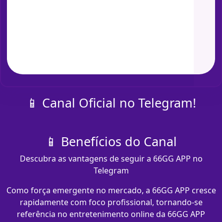
📱 Canal Oficial no Telegram!
📱 Benefícios do Canal
Descubra as vantagens de seguir a 66GG APP no
Telegram
Como força emergente no mercado, a 66GG APP cresce
rapidamente com foco profissional, tornando-se
referência no entretenimento online da 66GG APP