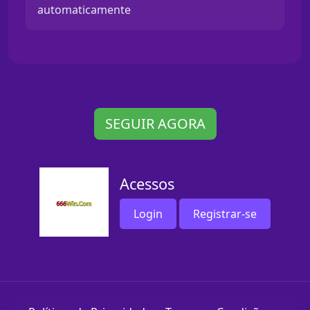
automaticamente
SEGUIR AGORA
Acessos
Login
Registrar-se