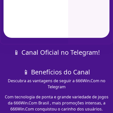
📱 Canal Oficial no Telegram!
📱 Benefícios do Canal
Descubra as vantagens de seguir a 666Win.Com no
Telegram
Com tecnologia de ponta e grande variedade de jogos
da 666Win.Com Brasil , mais promoções intensas, a
666Win.Com conquistou o carinho dos usuários.