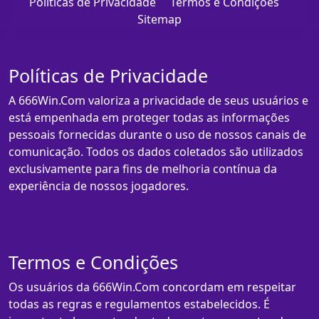
Políticas de Privacidade
Termos e Condições
Sitemap
Políticas de Privacidade
A 666Win.Com valoriza a privacidade de seus usuários e
está empenhada em proteger todas as informações
pessoais fornecidas durante o uso de nossos canais de
comunicação. Todos os dados coletados são utilizados
exclusivamente para fins de melhoria contínua da
experiência de nossos jogadores.
Termos e Condições
Os usuários da 666Win.Com concordam em respeitar
todas as regras e regulamentos estabelecidos. É