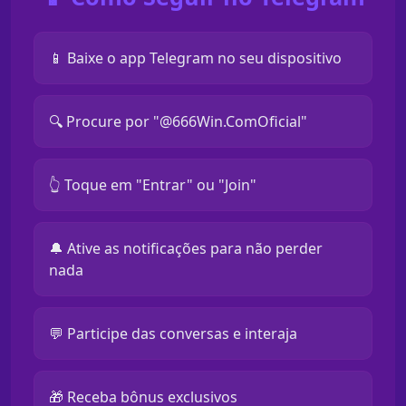
📱 Baixe o app Telegram no seu dispositivo
🔍 Procure por "@666Win.ComOficial"
👆 Toque em "Entrar" ou "Join"
🔔 Ative as notificações para não perder
nada
💬 Participe das conversas e interaja
🎁 Receba bônus exclusivos