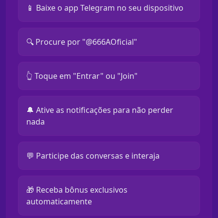
📱 Baixe o app Telegram no seu dispositivo
🔍 Procure por "@666AOficial"
👆 Toque em "Entrar" ou "Join"
🔔 Ative as notificações para não perder
nada
💬 Participe das conversas e interaja
🎁 Receba bônus exclusivos
automaticamente