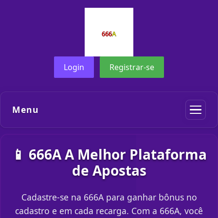
Login
Registrar-se
Menu
📱 666A A Melhor Plataforma
de Apostas
Cadastre-se na 666A para ganhar bônus no
cadastro e em cada recarga. Com a 666A, você