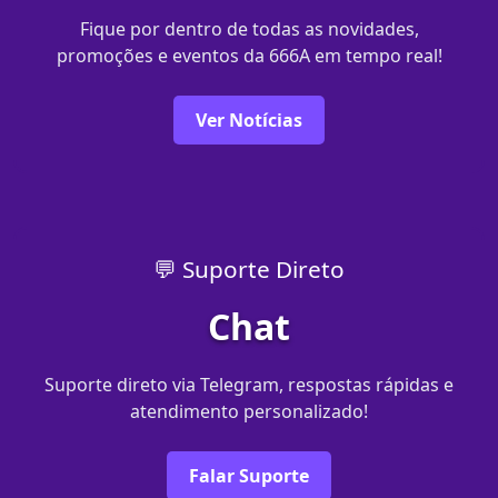
Fique por dentro de todas as novidades,
promoções e eventos da 666A em tempo real!
Ver Notícias
💬 Suporte Direto
Chat
Suporte direto via Telegram, respostas rápidas e
atendimento personalizado!
Falar Suporte