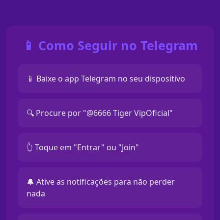
📱 Como Seguir no Telegram
📱 Baixe o app Telegram no seu dispositivo
🔍 Procure por "@6666 Tiger VipOficial"
👆 Toque em "Entrar" ou "Join"
🔔 Ative as notificações para não perder
nada