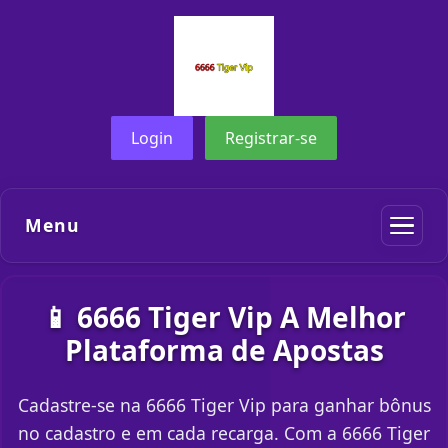
Login
Registrar-se
Menu
📱 6666 Tiger Vip A Melhor
Plataforma de Apostas
Cadastre-se na 6666 Tiger Vip para ganhar bônus
no cadastro e em cada recarga. Com a 6666 Tiger