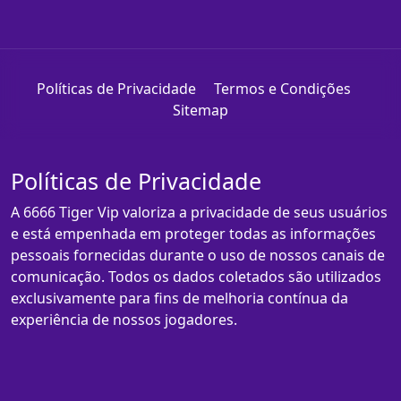
Políticas de Privacidade
Termos e Condições
Sitemap
Políticas de Privacidade
A 6666 Tiger Vip valoriza a privacidade de seus usuários
e está empenhada em proteger todas as informações
pessoais fornecidas durante o uso de nossos canais de
comunicação. Todos os dados coletados são utilizados
exclusivamente para fins de melhoria contínua da
experiência de nossos jogadores.