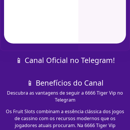
📱 Canal Oficial no Telegram!
📱 Benefícios do Canal
Descubra as vantagens de seguir a 6666 Tiger Vip no
Telegram
Os Fruit Slots combinam a essência clássica dos jogos
de cassino com os recursos modernos que os
jogadores atuais procuram. Na 6666 Tiger Vip