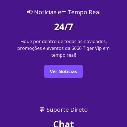
📢 Notícias em Tempo Real
24/7
Fique por dentro de todas as novidades,
promoções e eventos da 6666 Tiger Vip em
tempo real!
Ver Notícias
💬 Suporte Direto
Chat