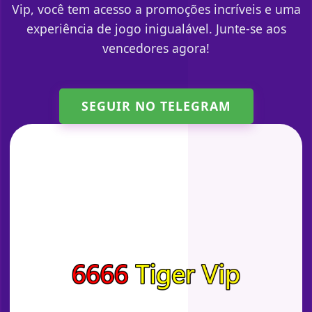
Vip, você tem acesso a promoções incríveis e uma
experiência de jogo inigualável. Junte-se aos
vencedores agora!
SEGUIR NO TELEGRAM