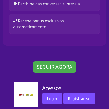
💬 Participe das conversas e interaja
🎁 Receba bônus exclusivos
automaticamente
SEGUIR AGORA
Acessos
Login
Registrar-se