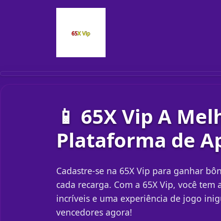
📱 65X Vip A Mel
Plataforma de A
Cadastre-se na 65X Vip para ganhar bô
cada recarga. Com a 65X Vip, você tem
incríveis e uma experiência de jogo inig
vencedores agora!