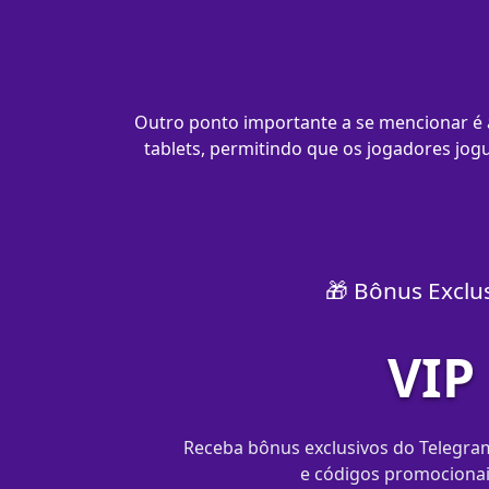
Outro ponto importante a se mencionar é a 
tablets, permitindo que os jogadores j
🎁 Bônus Exclu
VIP
Receba bônus exclusivos do Telegra
e códigos promocionai