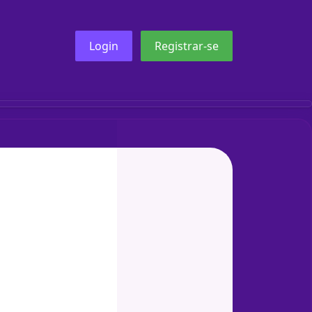
Login
Registrar-se