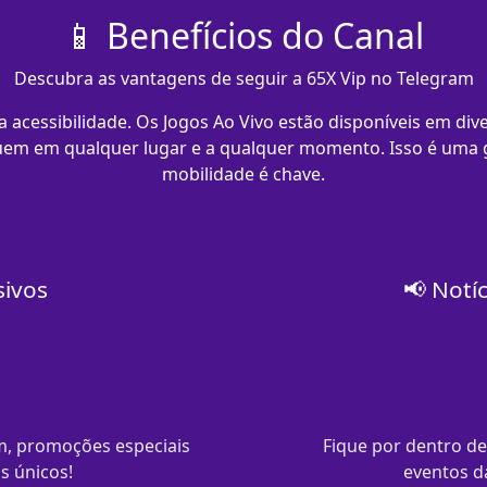
📱 Benefícios do Canal
Descubra as vantagens de seguir a 65X Vip no Telegram
acessibilidade. Os Jogos Ao Vivo estão disponíveis em div
oguem em qualquer lugar e a qualquer momento. Isso é uma
mobilidade é chave.
sivos
📢 Notí
m, promoções especiais
Fique por dentro d
s únicos!
eventos d