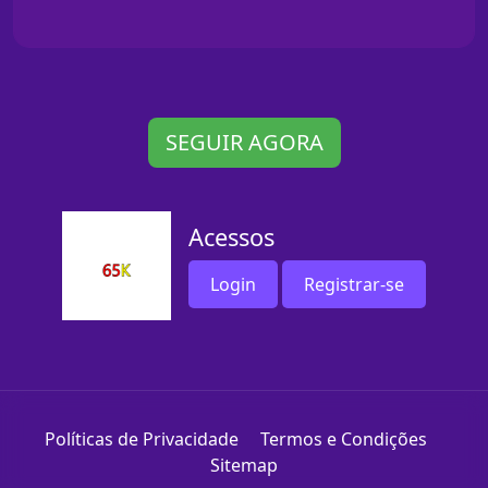
SEGUIR AGORA
Acessos
Login
Registrar-se
Políticas de Privacidade
Termos e Condições
Sitemap