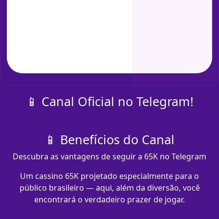
📱 Canal Oficial no Telegram!
📱 Benefícios do Canal
Descubra as vantagens de seguir a 65K no Telegram
Um cassino 65K projetado especialmente para o
público brasileiro — aqui, além da diversão, você
encontrará o verdadeiro prazer de jogar.