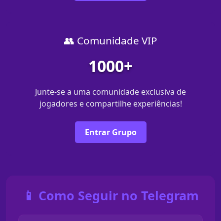
👥 Comunidade VIP
1000+
Junte-se a uma comunidade exclusiva de
jogadores e compartilhe experiências!
Entrar Grupo
📱 Como Seguir no Telegram