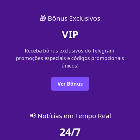
🎁 Bônus Exclusivos
VIP
Receba bônus exclusivos do Telegram,
promoções especiais e códigos promocionais
únicos!
Ver Bônus
📢 Notícias em Tempo Real
24/7