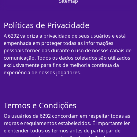
Sitemap
Políticas de Privacidade
A 6292 valoriza a privacidade de seus usuários e está
empenhada em proteger todas as informações
pessoais fornecidas durante o uso de nossos canais de
comunicação. Todos os dados coletados são utilizados
exclusivamente para fins de melhoria contínua da
experiência de nossos jogadores.
Termos e Condições
Os usuários da 6292 concordam em respeitar todas as
regras e regulamentos estabelecidos. É importante ler
e entender todos os termos antes de participar de