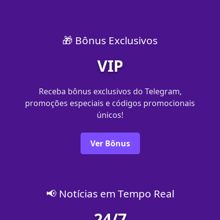
🎁 Bônus Exclusivos
VIP
Receba bônus exclusivos do Telegram,
promoções especiais e códigos promocionais
únicos!
Ver Bônus
📢 Notícias em Tempo Real
24/7