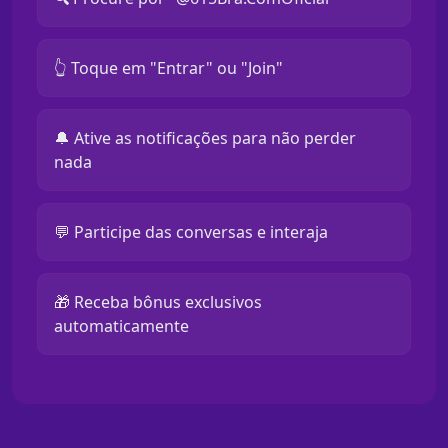
👆 Toque em "Entrar" ou "Join"
🔔 Ative as notificações para não perder
nada
💬 Participe das conversas e interaja
🎁 Receba bônus exclusivos
automaticamente