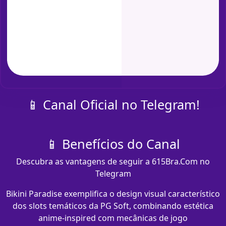
📱 Canal Oficial no Telegram!
📱 Benefícios do Canal
Descubra as vantagens de seguir a 615Bra.Com no
Telegram
Bikini Paradise exemplifica o design visual característico
dos slots temáticos da PG Soft, combinando estética
anime-inspired com mecânicas de jogo