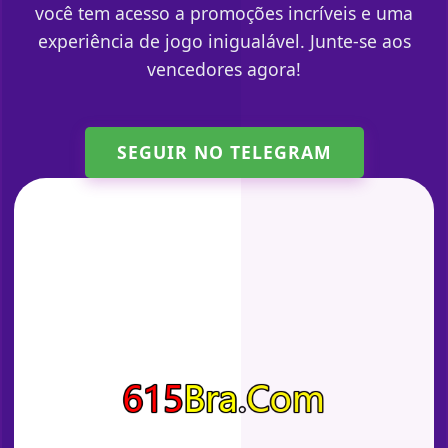
você tem acesso a promoções incríveis e uma
experiência de jogo inigualável. Junte-se aos
vencedores agora!
SEGUIR NO TELEGRAM