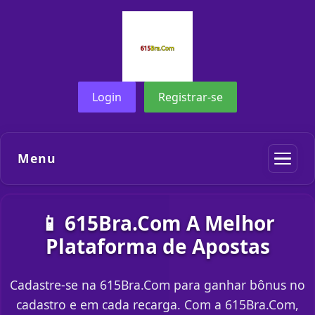
Login
Registrar-se
Menu
📱 615Bra.Com A Melhor
Plataforma de Apostas
Cadastre-se na 615Bra.Com para ganhar bônus no
cadastro e em cada recarga. Com a 615Bra.Com,