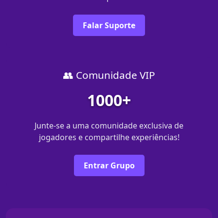
Falar Suporte
👥 Comunidade VIP
1000+
Junte-se a uma comunidade exclusiva de
jogadores e compartilhe experiências!
Entrar Grupo