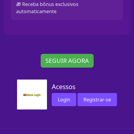
🎁 Receba bônus exclusivos
automaticamente
SEGUIR AGORA
Acessos
Login
Registrar-se