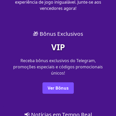
experiência de jogo inigualável. Junte-se aos
vencedores agora!
🎁 Bônus Exclusivos
VIP
Receba bônus exclusivos do Telegram,
promoções especiais e códigos promocionais
únicos!
Ver Bônus
📢 Notícias em Tempo Real