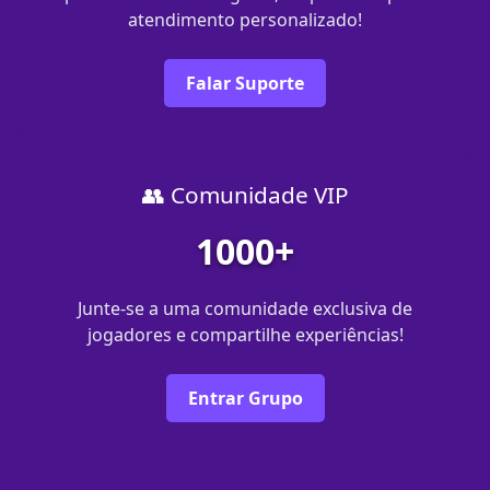
atendimento personalizado!
Falar Suporte
👥 Comunidade VIP
1000+
Junte-se a uma comunidade exclusiva de
jogadores e compartilhe experiências!
Entrar Grupo