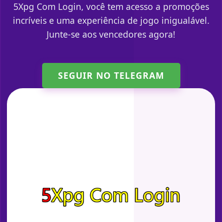
5Xpg Com Login, você tem acesso a promoções
incríveis e uma experiência de jogo inigualável.
Junte-se aos vencedores agora!
SEGUIR NO TELEGRAM