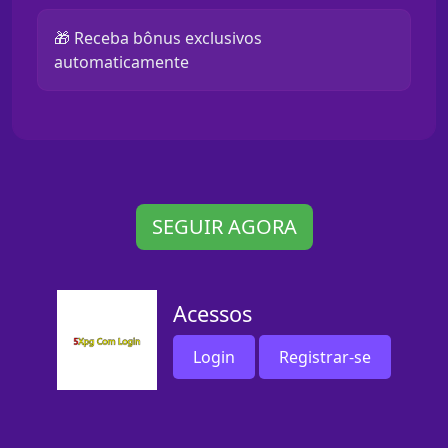
🎁 Receba bônus exclusivos
automaticamente
SEGUIR AGORA
Acessos
Login
Registrar-se