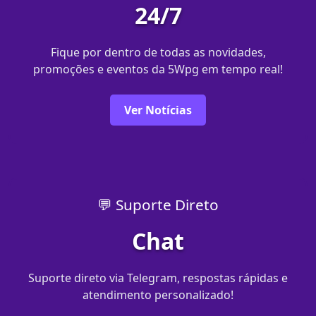
24/7
Fique por dentro de todas as novidades,
promoções e eventos da 5Wpg em tempo real!
Ver Notícias
💬 Suporte Direto
Chat
Suporte direto via Telegram, respostas rápidas e
atendimento personalizado!