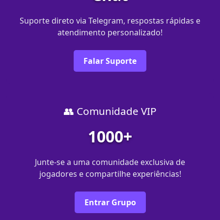
Suporte direto via Telegram, respostas rápidas e
atendimento personalizado!
Falar Suporte
👥 Comunidade VIP
1000+
Junte-se a uma comunidade exclusiva de
jogadores e compartilhe experiências!
Entrar Grupo