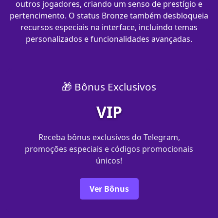
outros jogadores, criando um senso de prestígio e
pertencimento. O status Bronze também desbloqueia
recursos especiais na interface, incluindo temas
personalizados e funcionalidades avançadas.
🎁 Bônus Exclusivos
VIP
Receba bônus exclusivos do Telegram,
promoções especiais e códigos promocionais
únicos!
Ver Bônus