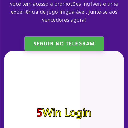
você tem acesso a promoções incríveis e uma
experiência de jogo inigualável. Junte-se aos
vencedores agora!
SEGUIR NO TELEGRAM