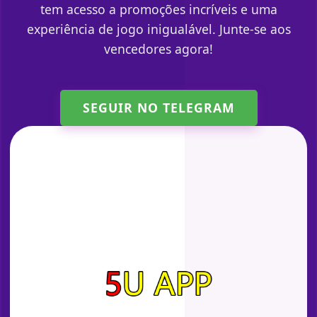
tem acesso a promoções incríveis e uma
experiência de jogo inigualável. Junte-se aos
vencedores agora!
SEGUIR NO TELEGRAM