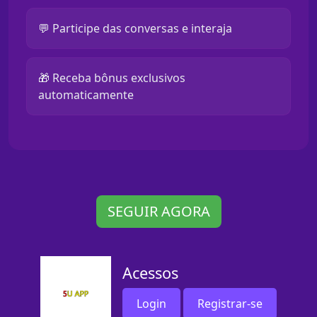
💬 Participe das conversas e interaja
🎁 Receba bônus exclusivos
automaticamente
SEGUIR AGORA
Acessos
Login
Registrar-se