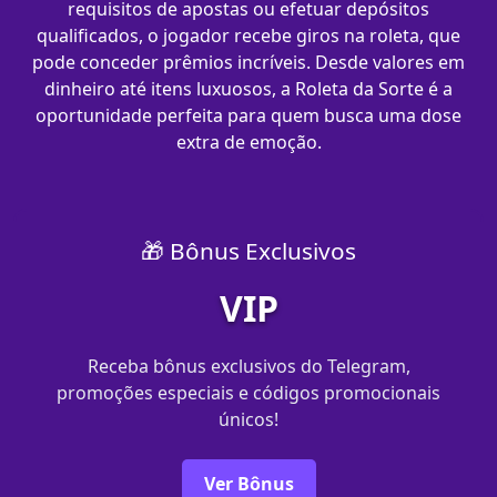
requisitos de apostas ou efetuar depósitos
qualificados, o jogador recebe giros na roleta, que
pode conceder prêmios incríveis. Desde valores em
dinheiro até itens luxuosos, a Roleta da Sorte é a
oportunidade perfeita para quem busca uma dose
extra de emoção.
🎁 Bônus Exclusivos
VIP
Receba bônus exclusivos do Telegram,
promoções especiais e códigos promocionais
únicos!
Ver Bônus