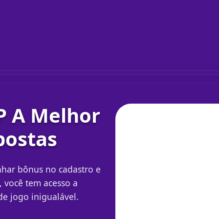
P A Melhor
postas
har bônus no cadastro e
 você tem acesso a
e jogo inigualável.