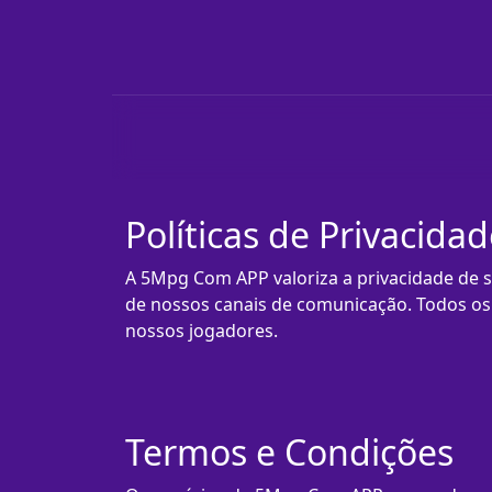
Políticas de Privacida
A 5Mpg Com APP valoriza a privacidade de 
de nossos canais de comunicação. Todos os 
nossos jogadores.
Termos e Condições