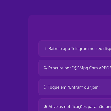
📱 Baixe o app Telegram no seu disp
🔍 Procure por "@5Mpg Com APPOfi
👆 Toque em "Entrar" ou "Join"
🔔 Ative as notificações para não p