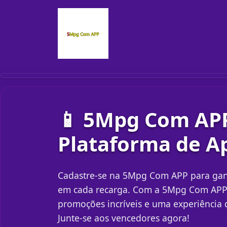
📱 5Mpg Com AP
Plataforma de A
Cadastre-se na 5Mpg Com APP para gan
em cada recarga. Com a 5Mpg Com APP,
promoções incríveis e uma experiência d
Junte-se aos vencedores agora!