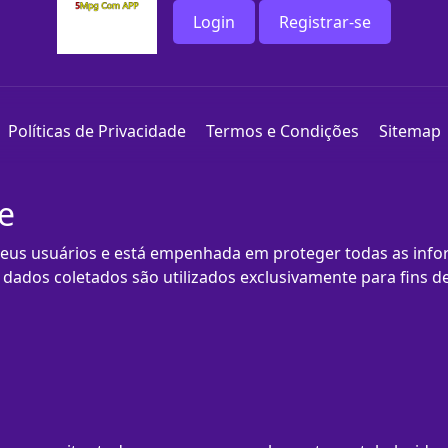
Login
Registrar-se
Políticas de Privacidade
Termos e Condições
Sitemap
de
seus usuários e está empenhada em proteger todas as info
dados coletados são utilizados exclusivamente para fins d