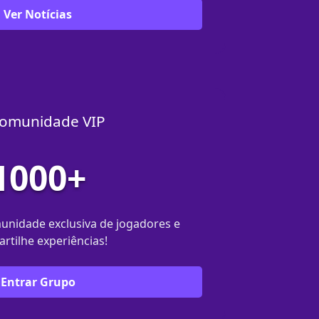
Ver Notícias
Comunidade VIP
1000+
unidade exclusiva de jogadores e
rtilhe experiências!
Entrar Grupo