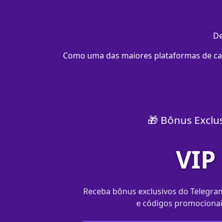
De
Como uma das maiores plataformas de cas
🎁 Bônus Exclu
VIP
Receba bônus exclusivos do Telegra
e códigos promocionai