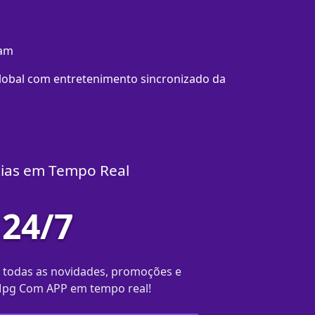
ram
lobal com entretenimento sincronizado da
cias em Tempo Real
24/7
e todas as novidades, promoções e
Mpg Com APP em tempo real!