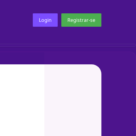
Login
Registrar-se