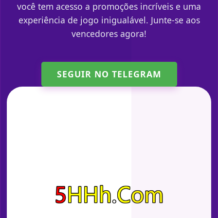
você tem acesso a promoções incríveis e uma
experiência de jogo inigualável. Junte-se aos
vencedores agora!
SEGUIR NO TELEGRAM