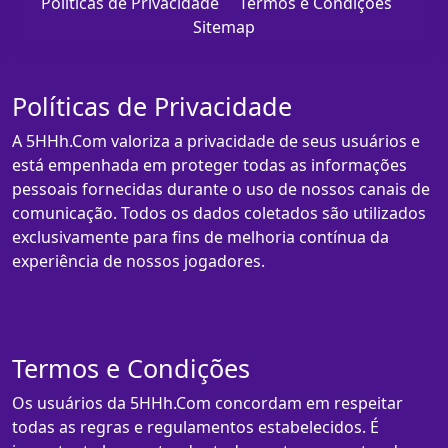
Políticas de Privacidade
Termos e Condições
Sitemap
Políticas de Privacidade
A 5HHh.Com valoriza a privacidade de seus usuários e
está empenhada em proteger todas as informações
pessoais fornecidas durante o uso de nossos canais de
comunicação. Todos os dados coletados são utilizados
exclusivamente para fins de melhoria contínua da
experiência de nossos jogadores.
Termos e Condições
Os usuários da 5HHh.Com concordam em respeitar
todas as regras e regulamentos estabelecidos. É