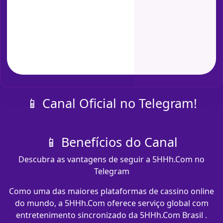
📱 Canal Oficial no Telegram!
📱 Benefícios do Canal
Descubra as vantagens de seguir a 5HHh.Com no
Telegram
Como uma das maiores plataformas de cassino online
do mundo, a 5HHh.Com oferece serviço global com
entretenimento sincronizado da 5HHh.Com Brasil .