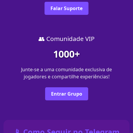
Falar Suporte
👥 Comunidade VIP
1000+
Junte-se a uma comunidade exclusiva de
jogadores e compartilhe experiências!
Entrar Grupo
📱 Como Seguir no Telegram