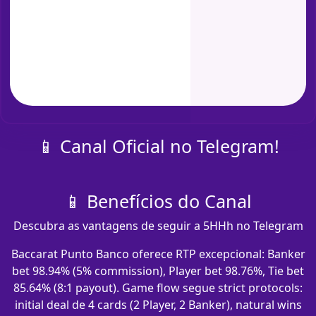
📱 Canal Oficial no Telegram!
📱 Benefícios do Canal
Descubra as vantagens de seguir a 5HHh no Telegram
Baccarat Punto Banco oferece RTP excepcional: Banker
bet 98.94% (5% commission), Player bet 98.76%, Tie bet
85.64% (8:1 payout). Game flow segue strict protocols:
initial deal de 4 cards (2 Player, 2 Banker), natural wins