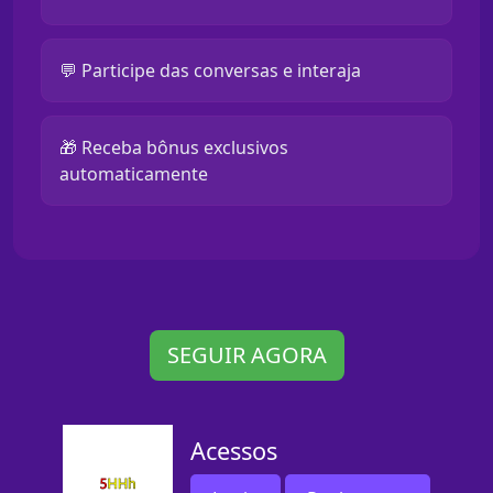
💬 Participe das conversas e interaja
🎁 Receba bônus exclusivos
automaticamente
SEGUIR AGORA
Acessos