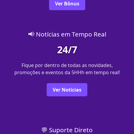
Ver Bônus
📢 Notícias em Tempo Real
24/7
Fique por dentro de todas as novidades,
promoções e eventos da 5HHh em tempo real!
Ver Notícias
💬 Suporte Direto