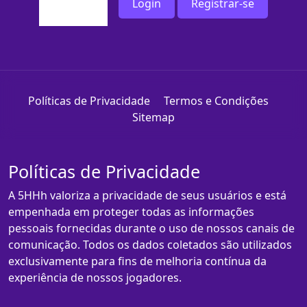
Login
Registrar-se
Políticas de Privacidade
Termos e Condições
Sitemap
Políticas de Privacidade
A 5HHh valoriza a privacidade de seus usuários e está
empenhada em proteger todas as informações
pessoais fornecidas durante o uso de nossos canais de
comunicação. Todos os dados coletados são utilizados
exclusivamente para fins de melhoria contínua da
experiência de nossos jogadores.