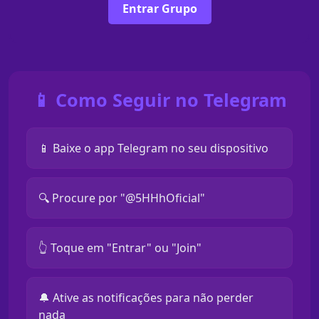
Entrar Grupo
📱 Como Seguir no Telegram
📱 Baixe o app Telegram no seu dispositivo
🔍 Procure por "@5HHhOficial"
👆 Toque em "Entrar" ou "Join"
🔔 Ative as notificações para não perder
nada