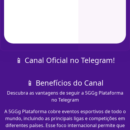
📱 Canal Oficial no Telegram!
📱 Benefícios do Canal
Descubra as vantagens de seguir a 5GGg Plataforma
no Telegram
A 5GGg Plataforma cobre eventos esportivos de todo o
mundo, incluindo as principais ligas e competições em
diferentes países. Esse foco internacional permite que