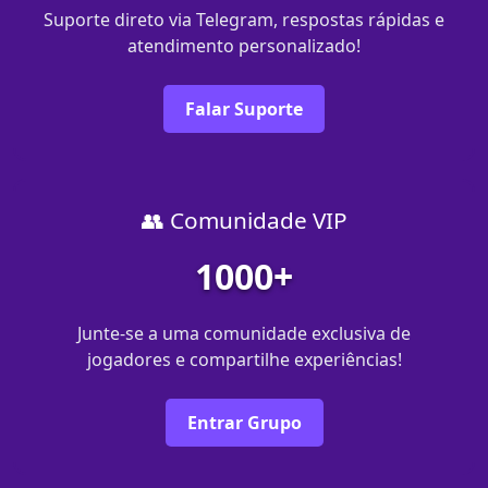
Suporte direto via Telegram, respostas rápidas e
atendimento personalizado!
Falar Suporte
👥 Comunidade VIP
1000+
Junte-se a uma comunidade exclusiva de
jogadores e compartilhe experiências!
Entrar Grupo