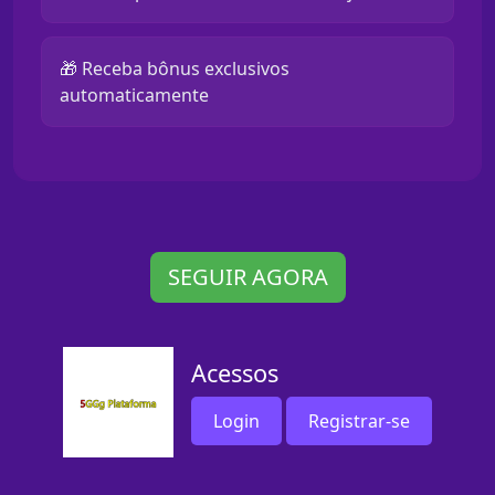
🎁 Receba bônus exclusivos
automaticamente
SEGUIR AGORA
Acessos
Login
Registrar-se