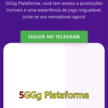
5GGg Plataforma, você tem acesso a promoções
incríveis e uma experiência de jogo inigualável.
Junte-se aos vencedores agora!
SEGUIR NO TELEGRAM