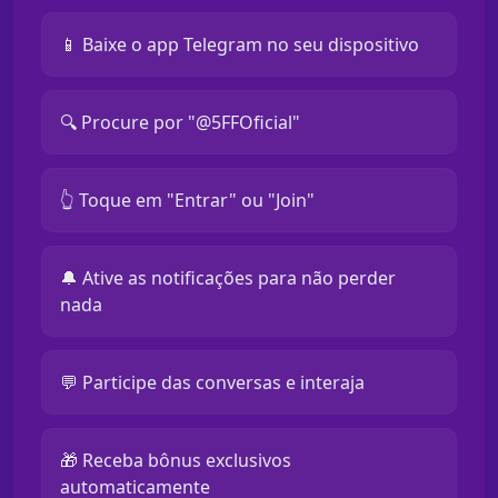
📱 Baixe o app Telegram no seu dispositivo
🔍 Procure por "@5FFOficial"
👆 Toque em "Entrar" ou "Join"
🔔 Ative as notificações para não perder
nada
💬 Participe das conversas e interaja
🎁 Receba bônus exclusivos
automaticamente