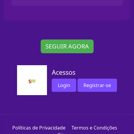
SEGUIR AGORA
Acessos
Login
Registrar-se
Políticas de Privacidade
Termos e Condições