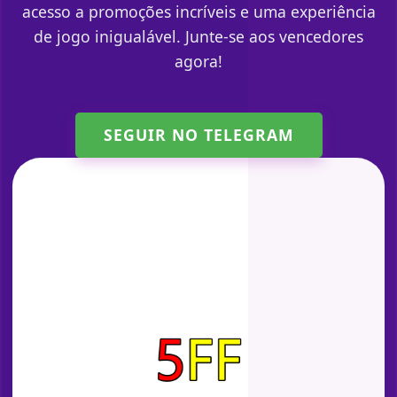
acesso a promoções incríveis e uma experiência
de jogo inigualável. Junte-se aos vencedores
agora!
SEGUIR NO TELEGRAM