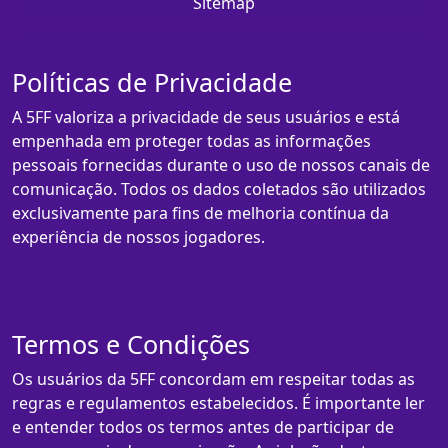
Sitemap
Políticas de Privacidade
A 5FF valoriza a privacidade de seus usuários e está
empenhada em proteger todas as informações
pessoais fornecidas durante o uso de nossos canais de
comunicação. Todos os dados coletados são utilizados
exclusivamente para fins de melhoria contínua da
experiência de nossos jogadores.
Termos e Condições
Os usuários da 5FF concordam em respeitar todas as
regras e regulamentos estabelecidos. É importante ler
e entender todos os termos antes de participar de