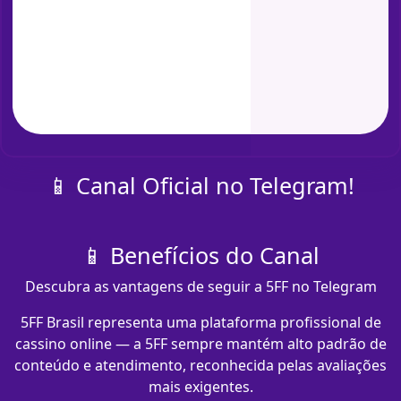
📱 Canal Oficial no Telegram!
📱 Benefícios do Canal
Descubra as vantagens de seguir a 5FF no Telegram
5FF Brasil representa uma plataforma profissional de
cassino online — a 5FF sempre mantém alto padrão de
conteúdo e atendimento, reconhecida pelas avaliações
mais exigentes.