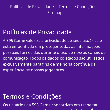
Políticas de Privacidade
Termos e Condições
Sitemap
Políticas de Privacidade
A 595 Game valoriza a privacidade de seus usuários e
está empenhada em proteger todas as informações
pessoais fornecidas durante o uso de nossos canais de
comunicação. Todos os dados coletados são utilizados
exclusivamente para fins de melhoria contínua da
experiência de nossos jogadores.
Termos e Condições
Os usuários da 595 Game concordam em respeitar