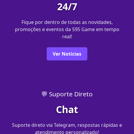
24/7
Fique por dentro de todas as novidades,
promoções e eventos da 595 Game em tempo
real!
Ver Notícias
💬 Suporte Direto
Chat
Suporte direto via Telegram, respostas rápidas e
atendimento personalizado!