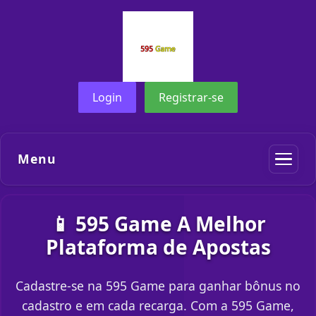
Login
Registrar-se
Menu
📱 595 Game A Melhor
Plataforma de Apostas
Cadastre-se na 595 Game para ganhar bônus no
cadastro e em cada recarga. Com a 595 Game,