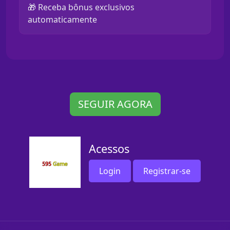
🎁 Receba bônus exclusivos
automaticamente
SEGUIR AGORA
Acessos
Login
Registrar-se