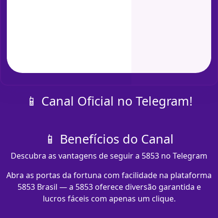
📱 Canal Oficial no Telegram!
📱 Benefícios do Canal
Descubra as vantagens de seguir a 5853 no Telegram
Abra as portas da fortuna com facilidade na plataforma
5853 Brasil — a 5853 oferece diversão garantida e
lucros fáceis com apenas um clique.