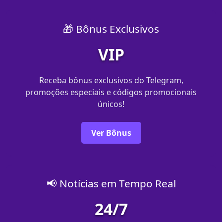
🎁 Bônus Exclusivos
VIP
Receba bônus exclusivos do Telegram,
promoções especiais e códigos promocionais
únicos!
Ver Bônus
📢 Notícias em Tempo Real
24/7