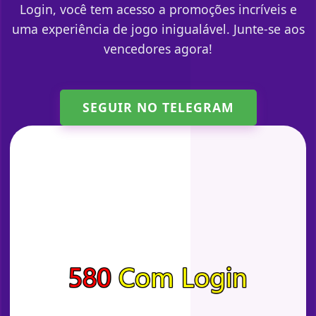
Login, você tem acesso a promoções incríveis e
uma experiência de jogo inigualável. Junte-se aos
vencedores agora!
SEGUIR NO TELEGRAM