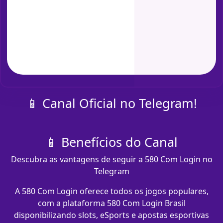
📱 Canal Oficial no Telegram!
📱 Benefícios do Canal
Descubra as vantagens de seguir a 580 Com Login no
Telegram
A 580 Com Login oferece todos os jogos populares,
com a plataforma 580 Com Login Brasil
disponibilizando slots, eSports e apostas esportivas