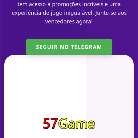
tem acesso a promoções incríveis e uma
experiência de jogo inigualável. Junte-se aos
vencedores agora!
SEGUIR NO TELEGRAM