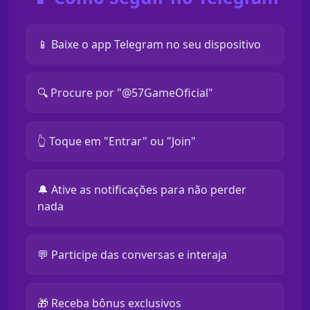
📱 Baixe o app Telegram no seu dispositivo
🔍 Procure por "@57GameOficial"
👆 Toque em "Entrar" ou "Join"
🔔 Ative as notificações para não perder
nada
💬 Participe das conversas e interaja
🎁 Receba bônus exclusivos