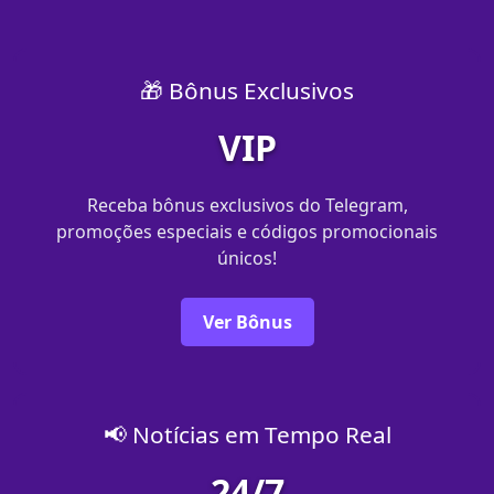
🎁 Bônus Exclusivos
VIP
Receba bônus exclusivos do Telegram,
promoções especiais e códigos promocionais
únicos!
Ver Bônus
📢 Notícias em Tempo Real
24/7