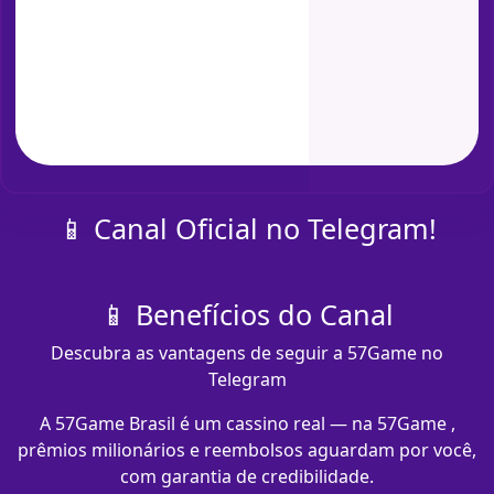
📱 Canal Oficial no Telegram!
📱 Benefícios do Canal
Descubra as vantagens de seguir a 57Game no
Telegram
A 57Game Brasil é um cassino real — na 57Game ,
prêmios milionários e reembolsos aguardam por você,
com garantia de credibilidade.