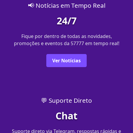
📢 Notícias em Tempo Real
24/7
Fique por dentro de todas as novidades,
promoções e eventos da 57777 em tempo real!
Ver Notícias
💬 Suporte Direto
Chat
Suporte direto via Telegram, respostas rápidas e