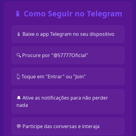
📱 Como Seguir no Telegram
📱 Baixe o app Telegram no seu dispositivo
🔍 Procure por "@57777Oficial"
👆 Toque em "Entrar" ou "Join"
🔔 Ative as notificações para não perder
nada
💬 Participe das conversas e interaja