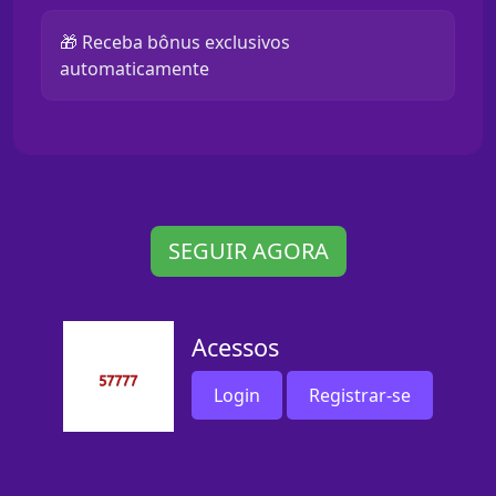
🎁 Receba bônus exclusivos
automaticamente
SEGUIR AGORA
Acessos
Login
Registrar-se