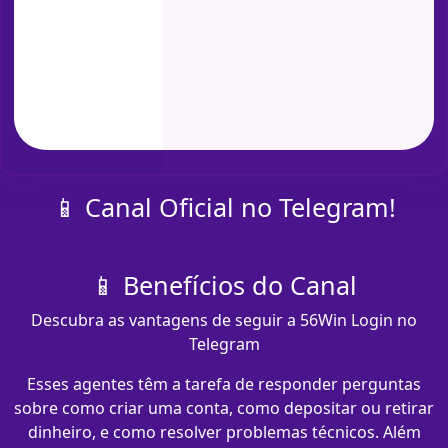
📱 Canal Oficial no Telegram!
📱 Benefícios do Canal
Descubra as vantagens de seguir a 56Win Login no
Telegram
Esses agentes têm a tarefa de responder perguntas
sobre como criar uma conta, como depositar ou retirar
dinheiro, e como resolver problemas técnicos. Além