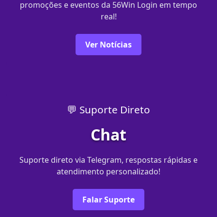
promoções e eventos da 56Win Login em tempo
real!
Ver Notícias
💬 Suporte Direto
Chat
Suporte direto via Telegram, respostas rápidas e
atendimento personalizado!
Falar Suporte