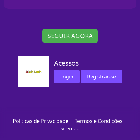
SEGUIR AGORA
Acessos
Login
Registrar-se
Políticas de Privacidade
Termos e Condições
Sitemap