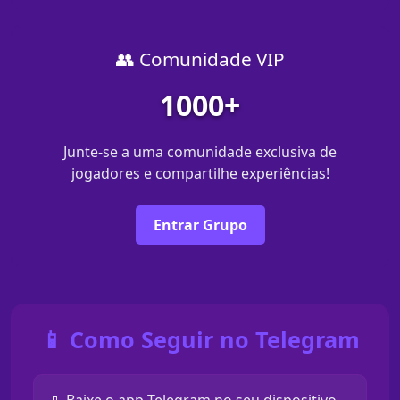
👥 Comunidade VIP
1000+
Junte-se a uma comunidade exclusiva de
jogadores e compartilhe experiências!
Entrar Grupo
📱 Como Seguir no Telegram