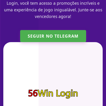
Login, você tem acesso a promoções incríveis e
uma experiência de jogo inigualável. Junte-se aos
vencedores agora!
SEGUIR NO TELEGRAM