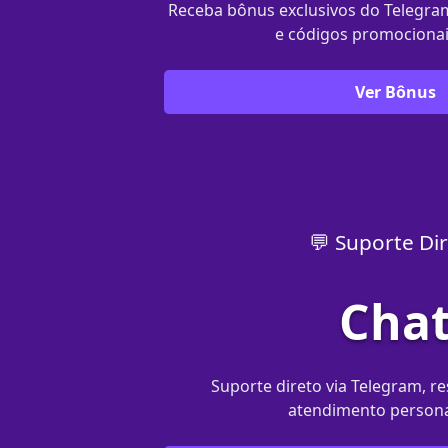
Receba bônus exclusivos do Telegra
e códigos promocionai
Ver Bônus
💬 Suporte Di
Cha
Suporte direto via Telegram, r
atendimento persona