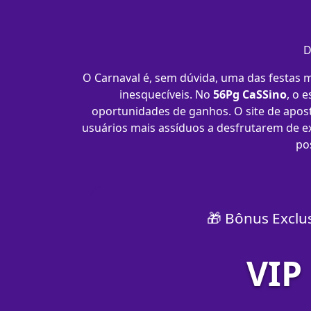
D
O Carnaval é, sem dúvida, uma das festas m
inesquecíveis. No
56Pg CaSSino
, o 
oportunidades de ganhos. O site de apost
usuários mais assíduos a desfrutarem de exp
po
🎁 Bônus Exclu
VIP