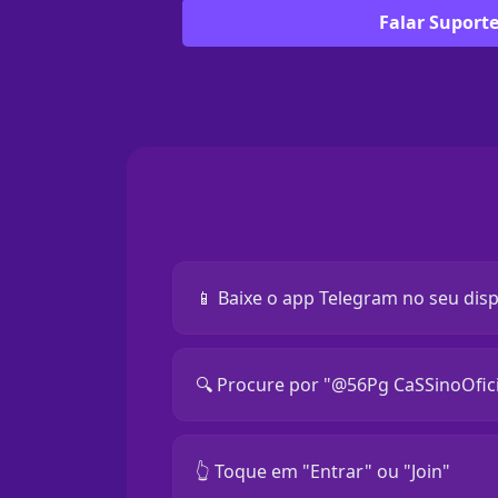
Falar Suport
📱 Baixe o app Telegram no seu disp
🔍 Procure por "@56Pg CaSSinoOfici
👆 Toque em "Entrar" ou "Join"