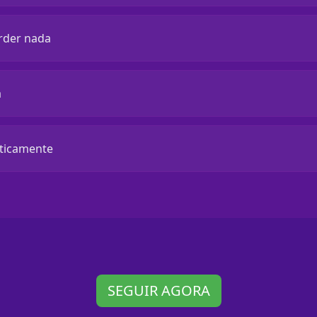
erder nada
a
aticamente
SEGUIR AGORA