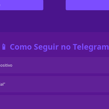
e
📱 Como Seguir no Telegram
ositivo
al"