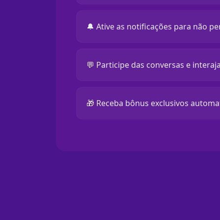
🔔 Ative as notificações para não p
💬 Participe das conversas e interaj
🎁 Receba bônus exclusivos autom