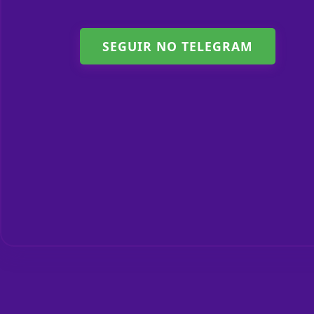
SEGUIR NO TELEGRAM