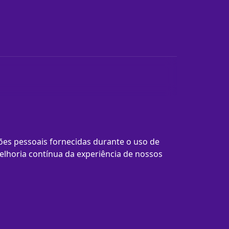
ões pessoais fornecidas durante o uso de
elhoria contínua da experiência de nossos