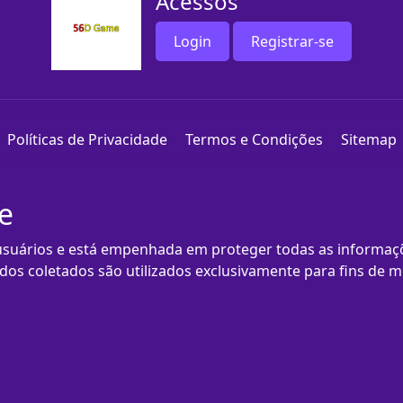
Acessos
Login
Registrar-se
Políticas de Privacidade
Termos e Condições
Sitemap
de
 usuários e está empenhada em proteger todas as informaç
os coletados são utilizados exclusivamente para fins de m