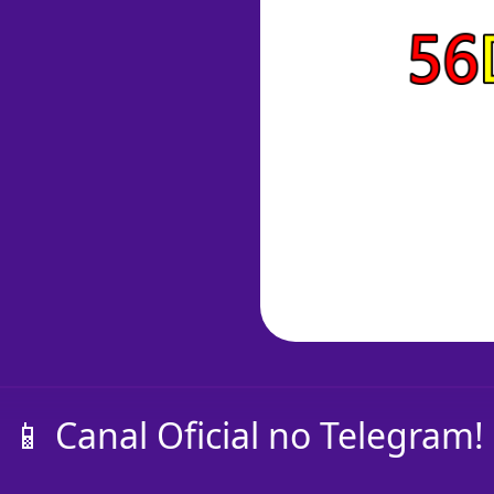
📱 Canal Oficial no Telegram!