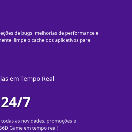
reções de bugs, melhorias de performance e
nte, limpe o cache dos aplicativos para
cias em Tempo Real
24/7
e todas as novidades, promoções e
 56D Game em tempo real!