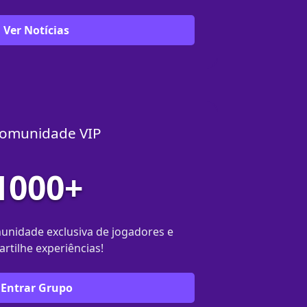
Ver Notícias
Comunidade VIP
1000+
unidade exclusiva de jogadores e
rtilhe experiências!
Entrar Grupo