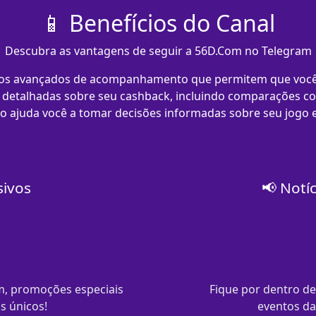
📱 Benefícios do Canal
Descubra as vantagens de seguir a 56D.Com no Telegram
rsos avançados de acompanhamento que permitem que você a
as detalhadas sobre seu cashback, incluindo comparações c
ico ajuda você a tomar decisões informadas sobre seu jogo 
sivos
📢 Notí
m, promoções especiais
Fique por dentro d
s únicos!
eventos da