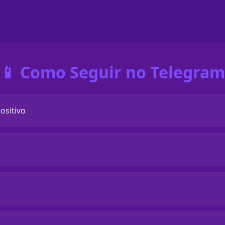
📱 Como Seguir no Telegram
ositivo