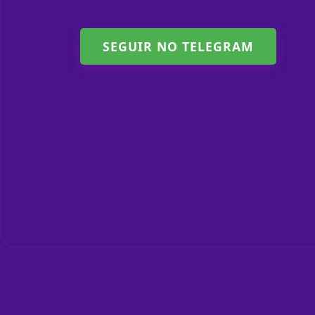
SEGUIR NO TELEGRAM