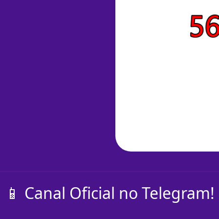
📱 Canal Oficial no Telegram!