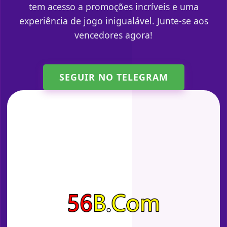
tem acesso a promoções incríveis e uma
experiência de jogo inigualável. Junte-se aos
vencedores agora!
SEGUIR NO TELEGRAM