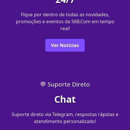
Fique por dentro de todas as novidades,
promoções e eventos da 56B.Com em tempo
real!
Ver Notícias
💬 Suporte Direto
Chat
Suporte direto via Telegram, respostas rápidas e
atendimento personalizado!