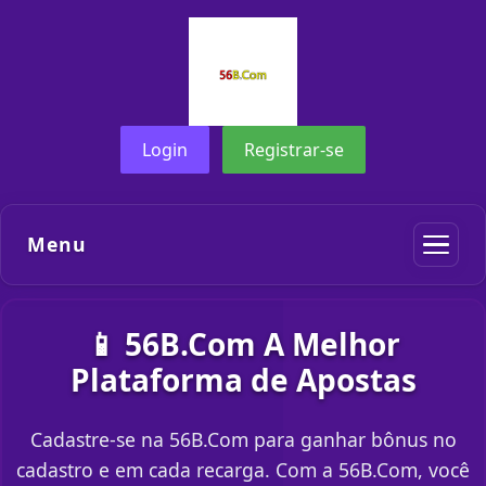
Login
Registrar-se
Menu
📱 56B.Com A Melhor
Plataforma de Apostas
Cadastre-se na 56B.Com para ganhar bônus no
cadastro e em cada recarga. Com a 56B.Com, você