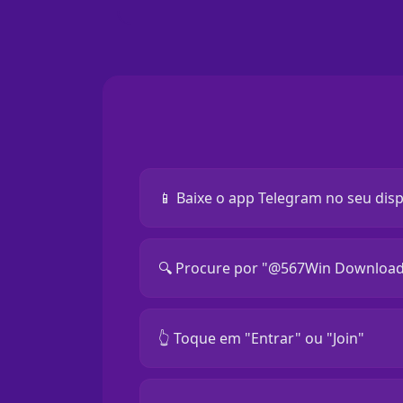
📱 Baixe o app Telegram no seu disp
🔍 Procure por "@567Win DownloadO
👆 Toque em "Entrar" ou "Join"