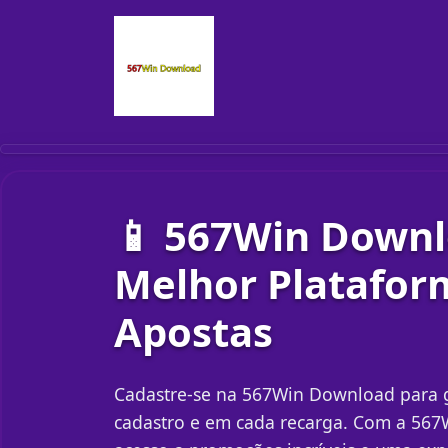
📱 567Win Downl
Melhor Platafor
Apostas
Cadastre-se na 567Win Download para 
cadastro e em cada recarga. Com a 56