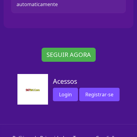
automaticamente
SEGUIR AGORA
Acessos
Login
Registrar-se